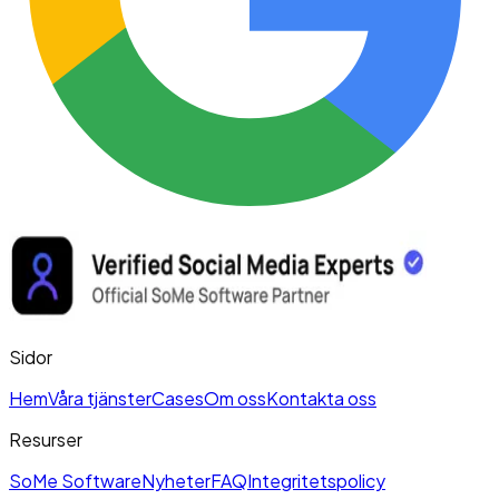
Sidor
Hem
Våra tjänster
Cases
Om oss
Kontakta oss
Resurser
SoMe Software
Nyheter
FAQ
Integritetspolicy